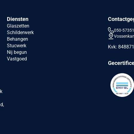
Diensten
Contactge
Glaszetten
050-5735
Schilderwerk
Vossenka
Behangen
Stucwerk
Kvk: 84887
Nij begun
Vastgoed
Gecertific
rk
n
d,