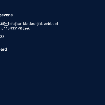
gevens
135
info@schildersbedrijfklaverblad.nl
mp 11b 9351VR Leek
133
eerd