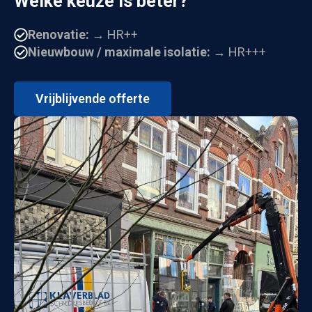
Welke keuze is beter?
Renovatie:
→ HR++
Nieuwbouw / maximale isolatie:
→ HR+++
Vrijblijvende offerte