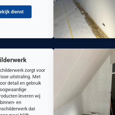
ekijk dienst
ilderwerk
childerwerk zorgt voor
risse uitstraling. Met
oor detail en gebruik
hoogwaardige
roducten leveren wij
 binnen- en
nschilderwerk dat