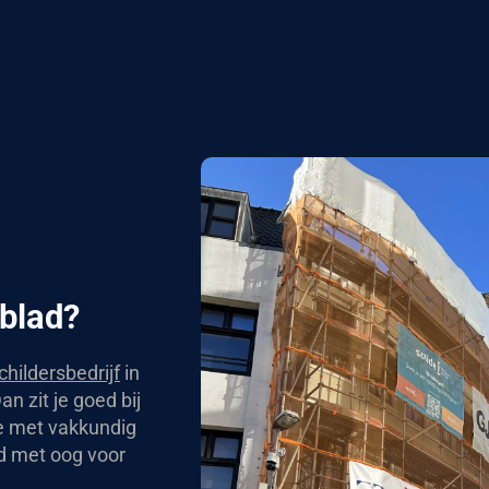
rblad?
childersbedrijf
in
n zit je goed bij
je met vakkundig
jd met oog voor