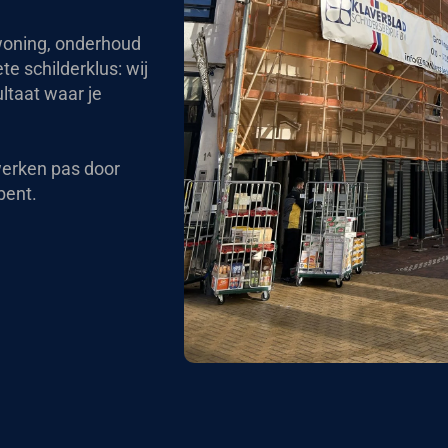
 woning, onderhoud
e schilderklus: wij
ltaat waar je
werken pas door
bent.