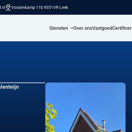
.nl
Vossenkamp 11b 9351VR Leek
Diensten
Over ons
Vastgoed
Certifice
lenteijn
n