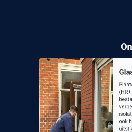
On
Gla
Plaat
(HR++
besta
verbe
isola
ook h
uitst