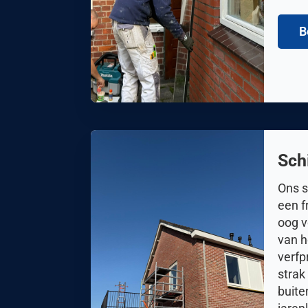
B
Sch
Ons s
een f
oog v
van 
verfp
strak
buite